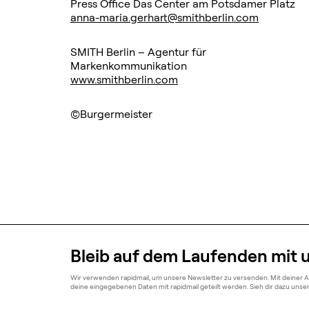
Press Office Das Center am Potsdamer Platz
anna-maria.gerhart@smithberlin.com
SMITH Berlin – Agentur für
Markenkommunikation
www.smithberlin.com
©Burgermeister
Bleib auf dem Laufenden mit 
Wir verwenden rapidmail, um unsere Newsletter zu versenden. Mit deiner 
deine eingegebenen Daten mit rapidmail geteilt werden. Sieh dir dazu uns