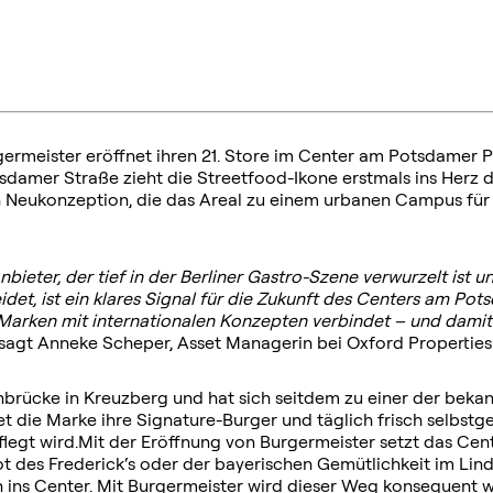
germeister eröffnet ihren 21. Store im Center am Potsdamer P
damer Straße zieht die Streetfood-Ikone erstmals ins Herz de
n Neukonzeption, die das Areal zu einem urbanen Campus für 
eter, der tief in der Berliner Gastro-Szene verwurzelt ist und
det, ist ein klares Signal für die Zukunft des Centers am Potsd
 Marken mit internationalen Konzepten verbindet – und damit 
 sagt Anneke Scheper, Asset Managerin bei Oxford Properties
brücke in Kreuzberg und hat sich seitdem zu einer der beka
et die Marke ihre Signature-Burger und täglich frisch selbst
legt wird.Mit der Eröffnung von Burgermeister setzt das Cen
ot des Frederick‘s oder der bayerischen Gemütlichkeit im Lin
n ins Center. Mit Burgermeister wird dieser Weg konsequent we