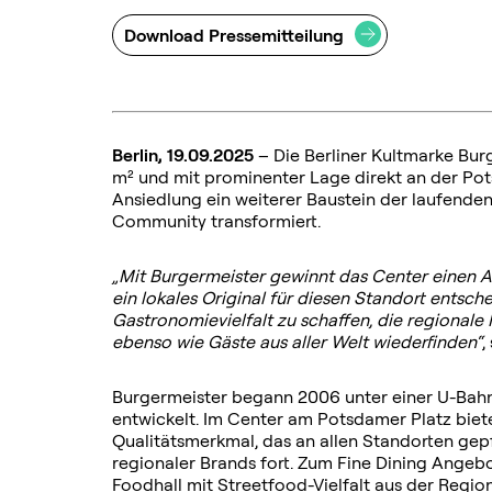
Download Pressemitteilung
Berlin, 19.09.2025
– Die Berliner Kultmarke Bur
m² und mit prominenter Lage direkt an der Pots
Ansiedlung ein weiterer Baustein der laufende
Community transformiert.
„Mit Burgermeister gewinnt das Center einen Anbi
ein lokales Original für diesen Standort entschei
Gastronomievielfalt zu schaffen, die regionale
ebenso wie Gäste aus aller Welt wiederfinden“
,
Burgermeister begann 2006 unter einer U-Bahn
entwickelt. Im Center am Potsdamer Platz biet
Qualitätsmerkmal, das an allen Standorten gepf
regionaler Brands fort. Zum Fine Dining Angeb
Foodhall mit Streetfood-Vielfalt aus der Regio