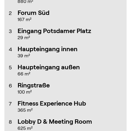
880 m²
Forum Süd
2
167 m²
Eingang Potsdamer Platz
3
29 m²
Haupteingang innen
4
39 m²
Haupteingang außen
5
66 m²
Ringstraße
6
100 m²
Fitness Experience Hub
7
365 m²
Lobby D & Meeting Room
8
625 m²