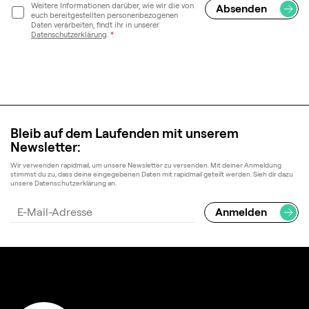
Weitere Informationen darüber, wie wir die von
euch bereitgestellten personenbezogenen
Daten verarbeiten, findt ihr in unserer
Datenschutzerklärung
.
*
Bleib auf dem Laufenden mit unserem
Newsletter:
Wir verwenden rapidmail, um unsere Newsletter zu versenden. Mit deiner Anmeldung
stimmst du zu, dass deine eingegebenen Daten mit rapidmail geteilt werden. Sieh dir dazu
unsere Datenschutzerklärung an.