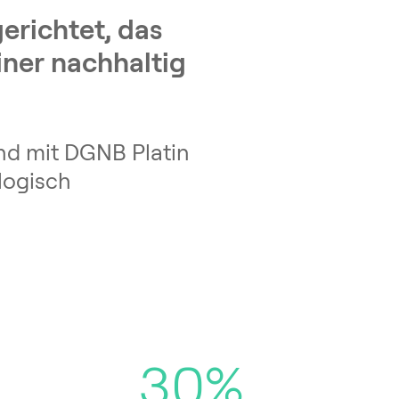
erichtet, das
iner nachhaltig
nd mit DGNB Platin
logisch
30%