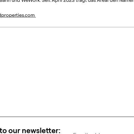
Bahn und WeWork. Seit April 2023 trägt das Areal den Namen
dproperties.com
to our newsletter: