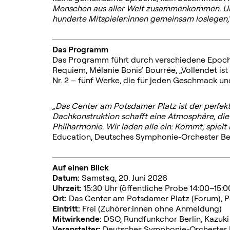
Menschen aus aller Welt zusammenkommen. Un
hunderte
Mitspieler:innen gemeinsam loslegen,
Das Programm
Das Programm führt durch verschiedene Epochen
Requiem, Mélanie Bonis’ Bourrée, „Vollendet is
Nr. 2 – fünf Werke, die für jeden Geschmack un
„Das Center am Potsdamer Platz ist der perfek
Dachkonstruktion schafft eine Atmosphäre, die 
Philharmonie. Wir laden alle ein: Kommt, spielt m
Education, Deutsches Symphonie-Orchester Be
Auf einen Blick
Datum:
Samstag, 20. Juni 2026
Uhrzeit:
15:30 Uhr (öffentliche Probe 14:00–15:0
Ort:
Das Center am Potsdamer Platz (Forum), P
Eintritt:
Frei (Zuhörer:innen ohne Anmeldung)
Mitwirkende:
DSO, Rundfunkchor Berlin, Kazuki
Veranstalter:
Deutsches Symphonie-Orchester B