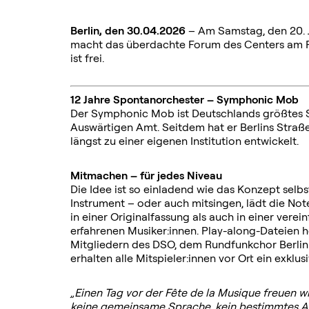
Berlin, den 30.04.2026
– Am Samstag, den 20. J
macht das überdachte Forum des Centers am Pots
ist frei.
12 Jahre Spontanorchester – Symphonic Mob
Der Symphonic Mob ist Deutschlands größtes S
Auswärtigen Amt. Seitdem hat er Berlins Straße
längst zu einer eigenen Institution entwickelt.
Mitmachen – für jedes Niveau
Die Idee ist so einladend wie das Konzept sel
Instrument – oder auch mitsingen, lädt die Not
in einer Originalfassung als auch in einer verei
erfahrenen Musiker:innen. Play-along-Dateien h
Mitgliedern des DSO, dem Rundfunkchor Berlin
erhalten alle Mitspieler:innen vor Ort ein exkl
„Einen Tag vor der Fête de la Musique freuen 
keine gemeinsame Sprache, kein
bestimmtes Al