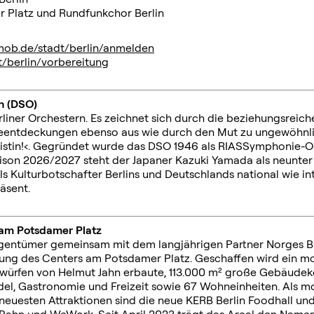
 Platz und Rundfunkchor Berlin
ob.de/stadt/berlin/anmelden
berlin/vorbereitung
n (DSO)
erliner Orchestern. Es zeichnet sich durch die beziehungsrei
ireentdeckungen ebenso aus wie durch den Mut zu ungewöhnl
stin!‹. Gegründet wurde das DSO 1946 als RIASSymphonie-O
ison 2026/2027 steht der Japaner Kazuki Yamada als neunter 
ls Kulturbotschafter Berlins und Deutschlands national wie in
äsent.
 am Potsdamer Platz
iteigentümer gemeinsam mit dem langjährigen Partner Norges
ltung des Centers am Potsdamer Platz. Geschaffen wird ein m
ntwürfen von Helmut Jahn erbaute, 113.000 m² große Gebäud
del, Gastronomie und Freizeit sowie 67 Wohneinheiten. Als m
e neuesten Attraktionen sind die neue KERB Berlin Foodhall u