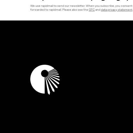
We use rapidmail to send our newsletter. When you subscribe, you consent 
forwarded to rapidmail. Please also see the
GTC
and
data privacy statement
.