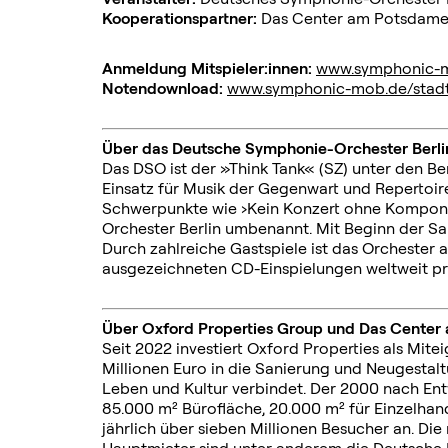
Kooperationspartner:
Das Center am Potsdamer
Anmeldung Mitspieler:innen:
www.symphonic-m
Notendownload:
www.symphonic-mob.de/stadt/
Über das Deutsche Symphonie-Orchester Berli
Das DSO ist der »Think Tank« (SZ) unter den B
Einsatz für Musik der Gegenwart und Reperto
Schwerpunkte wie ›Kein Konzert ohne Komponi
Orchester Berlin umbenannt. Mit Beginn der Sa
Durch zahlreiche Gastspiele ist das Orchester a
ausgezeichneten CD-Einspielungen weltweit pr
Über Oxford Properties Group und Das Center
Seit 2022 investiert Oxford Properties als M
Millionen Euro in die Sanierung und Neugesta
Leben und Kultur verbindet. Der 2000 nach E
85.000 m² Bürofläche, 20.000 m² für Einzelhan
jährlich über sieben Millionen Besucher an. Di