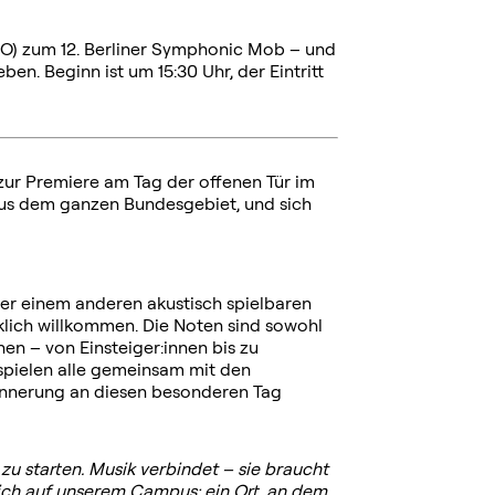
SO) zum 12. Berliner Symphonic Mob – und
n. Beginn ist um 15:30 Uhr, der Eintritt
ur Premiere am Tag der offenen Tür im
 aus dem ganzen Bundesgebiet, und sich
der einem anderen akustisch spielbaren
klich willkommen. Die Noten sind sowohl
nen – von Einsteiger:innen bis zu
 spielen alle gemeinsam mit den
innerung an diesen besonderen Tag
u starten. Musik verbindet – sie braucht
lich auf unserem
Campus: ein Ort, an dem