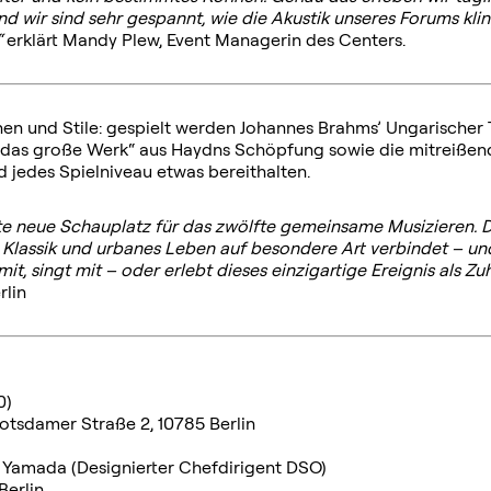
d wir sind sehr
gespannt, wie die Akustik unseres Forums kl
“
erklärt Mandy Plew, Event Managerin des Centers.
 und Stile: gespielt werden Johannes Brahms’ Ungarischer Tan
t das große Werk“ aus Haydns Schöpfung sowie die mitreißend
d jedes Spielniveau etwas bereithalten.
te neue Schauplatz für das zwölfte gemeinsame Musizieren. D
Klassik und urbanes Leben auf besondere Art verbindet – und 
it, singt mit – oder erlebt dieses einzigartige Ereignis als Zuh
rlin
0)
otsdamer Straße 2, 10785 Berlin
 Yamada (Designierter Chefdirigent DSO)
erlin