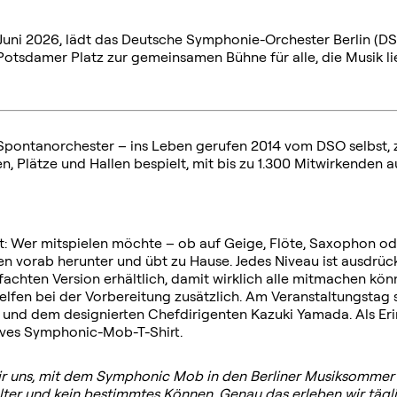
uni 2026, lädt das Deutsche Symphonie-Orchester Berlin (D
damer Platz zur gemeinsamen Bühne für alle, die Musik liebe
pontanorchester – ins Leben gerufen 2014 vom DSO selbst, z
n, Plätze und Hallen bespielt, mit bis zu 1.300 Mitwirkenden
bst: Wer mitspielen möchte – ob auf Geige, Flöte, Saxophon o
en vorab herunter und übt zu Hause. Jedes Niveau ist ausdrüc
nfachten Version erhältlich, damit wirklich alle mitmachen kön
elfen bei der Vorbereitung zusätzlich. Am Veranstaltungstag
 und dem designierten Chefdirigenten Kazuki Yamada. Als Er
usives Symphonic-Mob-T-Shirt.
wir uns, mit dem Symphonic Mob in den Berliner
Musiksommer z
ter und kein bestimmtes Können. Genau das erleben wir täg