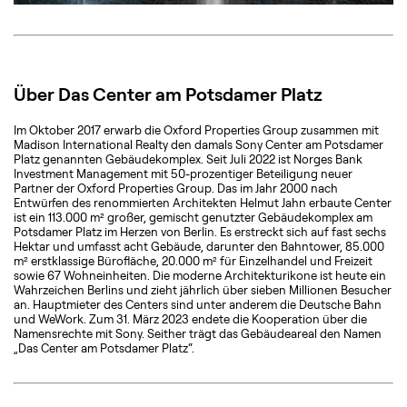
Über Das Center am Potsdamer Platz
Im Oktober 2017 erwarb die Oxford Properties Group zusammen mit
Madison International Realty den damals Sony Center am Potsdamer
Platz genannten Gebäudekomplex. Seit Juli 2022 ist Norges Bank
Investment Management mit 50-prozentiger Beteiligung neuer
Partner der Oxford Properties Group. Das im Jahr 2000 nach
Entwürfen des renommierten Architekten Helmut Jahn erbaute Center
ist ein 113.000 m² großer, gemischt genutzter Gebäudekomplex am
Potsdamer Platz im Herzen von Berlin. Es erstreckt sich auf fast sechs
Hektar und umfasst acht Gebäude, darunter den Bahntower, 85.000
m² erstklassige Bürofläche, 20.000 m² für Einzelhandel und Freizeit
sowie 67 Wohneinheiten. Die moderne Architekturikone ist heute ein
Wahrzeichen Berlins und zieht jährlich über sieben Millionen Besucher
an. Hauptmieter des Centers sind unter anderem die Deutsche Bahn
und WeWork. Zum 31. März 2023 endete die Kooperation über die
Namensrechte mit Sony. Seither trägt das Gebäudeareal den Namen
„Das Center am Potsdamer Platz“.