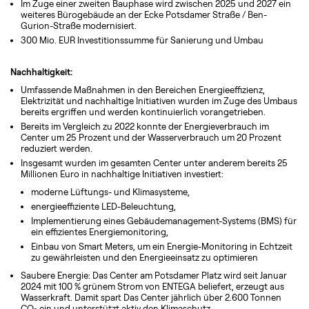
Im Zuge einer zweiten Bauphase wird zwischen 2025 und 2027 ein
weiteres Bürogebäude an der Ecke Potsdamer Straße / Ben-
Gurion-Straße modernisiert.
300 Mio. EUR Investitionssumme für Sanierung und Umbau
Nachhaltigkeit:
Umfassende Maßnahmen in den Bereichen Energieeffizienz,
Elektrizität und nachhaltige Initiativen wurden im Zuge des Umbaus
bereits ergriffen und werden kontinuierlich vorangetrieben.
Bereits im Vergleich zu 2022 konnte der Energieverbrauch im
Center um 25 Prozent und der Wasserverbrauch um 20 Prozent
reduziert werden.
Insgesamt wurden im gesamten Center unter anderem bereits 25
Millionen Euro in nachhaltige Initiativen investiert:
moderne Lüftungs- und Klimasysteme,
energieeffiziente LED-Beleuchtung,
Implementierung eines Gebäudemanagement-Systems (BMS) für
ein effizientes Energiemonitoring,
Einbau von Smart Meters, um ein Energie-Monitoring in Echtzeit
zu gewährleisten und den Energieeinsatz zu optimieren
Saubere Energie: Das Center am Potsdamer Platz wird seit Januar
2024 mit 100 % grünem Strom von ENTEGA beliefert, erzeugt aus
Wasserkraft. Damit spart Das Center jährlich über 2.600 Tonnen
CO₂ ein und unterstützt aktiv den Klimaschutz.