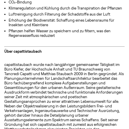
CO₂-Bindung
Klimaregulation und Kühlung durch die Transpiration der Pflanzen
Luftreinigung durch Filterung der Schadstoffe aus der Luft
Erhöhung der Biodiversität: Schaffung eines Lebensraums für
Insekten und Kleintiere
Pflanzen helfen Wasser zu speichern und zu filtern, was den
Regenwasserfluss reduziert
Über capattistaubach
capattistaubach wurde nach langjähriger gemeinsamer Tätigkeit im
Büro Kiefer, der Hochschule Anhalt und TU Braunschweig von
Tancredi Capatti und Matthias Staubach 2009 in Berlin gegründet. Als
Planungsunternehmen für Landschaftsarchitektur bearbeitet das
Büro fachübergreifend komplexe Aufgabenstellungen und
Gesamtlösungen für den urbanen Außenraum. Seine gestalterische
Ausdruckform verbindet technische und funktionale Anforderungen
seiner Zeit mit atmosphärischen und poetischen
Gestaltungsansprüchen zu einer attraktiven Lebensumwelt für alle.
Neben der Objektrealisierung in den Leistungsbildern Frei- und
Verkehrsanlagen, Ingenieurbauwerke und Technischer Ausrüstung,
gehört darüber hinaus die Detailplanung urbaner
Ausstattungselemente zum Spektrum seines Schaffens. Seit seiner
Gründung hat sich capattistaubach mit zumeist aus erfolgreichen
Wettbewerbsteilnahmen akquirierten Projekten wie den