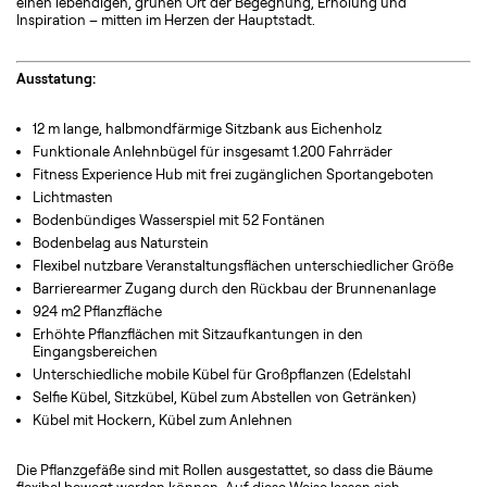
einen lebendigen, grünen Ort der Begegnung, Erholung und
Inspiration – mitten im Herzen der Hauptstadt.
Ausstatung:
12 m lange, halbmondfärmige Sitzbank aus Eichenholz
Funktionale Anlehnbügel für insgesamt 1.200 Fahrräder
Fitness Experience Hub mit frei zugänglichen Sportangeboten
Lichtmasten
Bodenbündiges Wasserspiel mit 52 Fontänen
Bodenbelag aus Naturstein
Flexibel nutzbare Veranstaltungsflächen unterschiedlicher Größe
Barrierearmer Zugang durch den Rückbau der Brunnenanlage
924 m2 Pflanzfläche
Erhöhte Pflanzflächen mit Sitzaufkantungen in den
Eingangsbereichen
Unterschiedliche mobile Kübel für Großpflanzen (Edelstahl
Selfie Kübel, Sitzkübel, Kübel zum Abstellen von Getränken)
Kübel mit Hockern, Kübel zum Anlehnen
Die Pflanzgefäße sind mit Rollen ausgestattet, so dass die Bäume