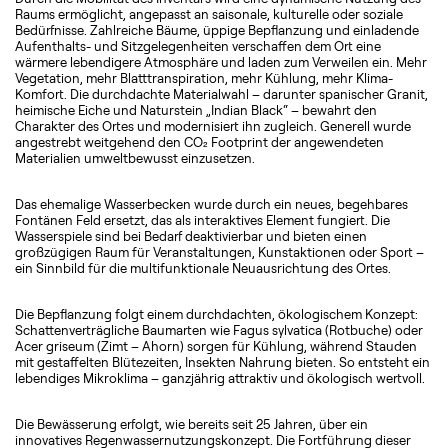
Raums ermöglicht, angepasst an saisonale, kulturelle oder soziale
Bedürfnisse. Zahlreiche Bäume, üppige Bepflanzung und einladende
Aufenthalts- und Sitzgelegenheiten verschaffen dem Ort eine
wärmere lebendigere Atmosphäre und laden zum Verweilen ein. Mehr
Vegetation, mehr Blatttranspiration, mehr Kühlung, mehr Klima-
Komfort. Die durchdachte Materialwahl – darunter spanischer Granit,
heimische Eiche und Naturstein „Indian Black“ – bewahrt den
Charakter des Ortes und modernisiert ihn zugleich. Generell wurde
angestrebt weitgehend den CO₂ Footprint der angewendeten
Materialien umweltbewusst einzusetzen.
Das ehemalige Wasserbecken wurde durch ein neues, begehbares
Fontänen Feld ersetzt, das als interaktives Element fungiert. Die
Wasserspiele sind bei Bedarf deaktivierbar und bieten einen
großzügigen Raum für Veranstaltungen, Kunstaktionen oder Sport –
ein Sinnbild für die multifunktionale Neuausrichtung des Ortes.
Die Bepflanzung folgt einem durchdachten, ökologischem Konzept:
Schattenverträgliche Baumarten wie Fagus sylvatica (Rotbuche) oder
Acer griseum (Zimt – Ahorn) sorgen für Kühlung, während Stauden
mit gestaffelten Blütezeiten, Insekten Nahrung bieten. So entsteht ein
lebendiges Mikroklima – ganzjährig attraktiv und ökologisch wertvoll.
Die Bewässerung erfolgt, wie bereits seit 25 Jahren, über ein
innovatives Regenwassernutzungskonzept. Die Fortführung dieser