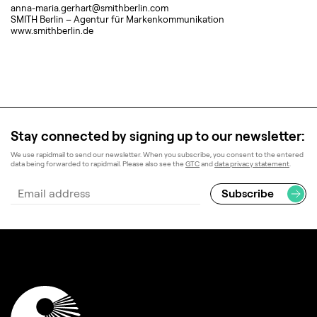
anna-maria.gerhart@smithberlin.com
SMITH Berlin – Agentur für Markenkommunikation
www.smithberlin.de
Stay connected by signing up to our newsletter:
We use rapidmail to send our newsletter. When you subscribe, you consent to the entered
data being forwarded to rapidmail. Please also see the
GTC
and
data privacy statement
.