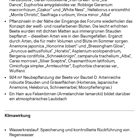
Dance“, Euphorbia amygdaloides var. Robbige Geranium
macrorrhizum „Czakor“ und „White Ness“ , Helleborus x ericsmithii
„Monte Christo“, Saxifraga x urbium, Vinca minor „Alba“
Pflanzinseln in der Nähe der Eingänge des Forums wiederholen das
Konzept der weiß- und rosafarbenen Blüten. Die leicht erhöhten
Beete wurden mit dichten Matten aus immergrünen Stauden
bepflanzt – dieselben Arten wie in den Baumgefäßen. Ergänzt
durch Arten, die für mehr Volumen und Blüte im Sommer sorgen.
Anemone japonica „Honorine Jobert“ und „Bressingham Glow“,
„Aruncus aethusifolius“ „Horatio“, Asplenium scolopendrium,
Bergenia cordifolia „Schneekönigin“, campanula trachelium „Alba“,
Carex morrowii „Silver Sceptre“, Chasmanthium latifolium,
Cimicifuga simplex „Armleuchter“, Euphorbia characias var.,
Wulfenii.
924 m² Neubepflanzung der Beete vor Bauteil D: Artenreiche
robuste Stauden und Gräserflächen (Hortensie, Japanische
Anemone, Heleborus, Schneemarbel, Moorpfeifengras.)
Ein Hain aus Felsenbirnen (Armelanchiier lamarckii) bildet darüber
ein atmosphärisches Laubdach
Klimawirkung
Wasserkreislauf: Speicherung und kontrollierte Rückführung von
Regenwasser