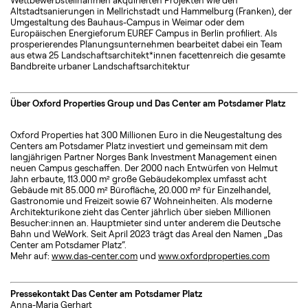
Altstadtsanierungen in Mellrichstadt und Hammelburg (Franken), der
Umgestaltung des Bauhaus-Campus in Weimar oder dem
Europäischen Energieforum EUREF Campus in Berlin profiliert. Als
prosperierendes Planungsunternehmen bearbeitet dabei ein Team
aus etwa 25 Landschaftsarchitekt*innen facettenreich die gesamte
Bandbreite urbaner Landschaftsarchitektur
Über Oxford Properties Group und Das Center am Potsdamer Platz
Oxford Properties hat 300 Millionen Euro in die Neugestaltung des
Centers am Potsdamer Platz investiert und gemeinsam mit dem
langjährigen Partner Norges Bank Investment Management einen
neuen Campus geschaffen. Der 2000 nach Entwürfen von Helmut
Jahn erbaute, 113.000 m² große Gebäudekomplex umfasst acht
Gebäude mit 85.000 m² Bürofläche, 20.000 m² für Einzelhandel,
Gastronomie und Freizeit sowie 67 Wohneinheiten. Als moderne
Architekturikone zieht das Center jährlich über sieben Millionen
Besucher:innen an. Hauptmieter sind unter anderem die Deutsche
Bahn und WeWork. Seit April 2023 trägt das Areal den Namen „Das
Center am Potsdamer Platz“.
Mehr auf:
www.das-center.com
und
www.oxfordproperties.com
Pressekontakt Das Center am Potsdamer Platz
Anna-Maria Gerhart