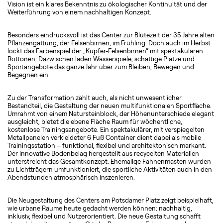
Vision ist ein klares Bekenntnis zu ökologischer Kontinuität und der
Weiterführung von einem nachhaltigen Konzept.
Besonders eindrucksvoll ist das Center zur Blütezeit der 35 Jahre alten
Pflanzengattung, der Felsenbirnen, im Frühling. Doch auch im Herbst
lockt das Farbenspiel der „Kupfer-Felsenbirnen“ mit spektakulären
Rottönen. Dazwischen laden Wasserspiele, schattige Plätze und
Sportangebote das ganze Jahr über zum Bleiben, Bewegen und
Begegnen ein.
Zu der Transformation zählt auch, als nicht unwesentlicher
Bestandteil, die Gestaltung der neuen multifunktionalen Sportfläche.
Umrahmt von einem Natursteinblock, der Höhenunterschiede elegant
ausgleicht, bietet die ebene Fläche Raum für wöchentliche,
kostenlose Trainingsangebote. Ein spektakulärer, mit verspiegelten
Metallpanelen verkleideter 6 Fuß Container dient dabei als mobile
Trainingsstation – funktional, flexibel und architektonisch markant.
Der innovative Bodenbelag hergestellt aus recycelten Materialien
unterstreicht das Gesamtkonzept. Ehemalige Fahnenmasten wurden
zu Lichtträgern umfunktioniert, die sportliche Aktivitäten auch in den
Abendstunden atmosphärisch inszenieren.
Die Neugestaltung des Centers am Potsdamer Platz zeigt beispielhaft,
wie urbane Räume heute gedacht werden können: nachhaltig,
inklusiv, flexibel und Nutzerorientiert. Die neue Gestaltung schafft