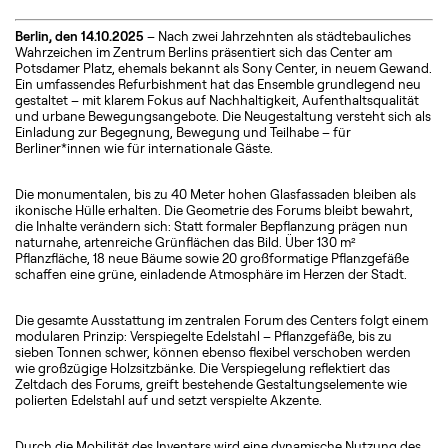
Berlin, den 14.10.2025
– Nach zwei Jahrzehnten als städtebauliches
Wahrzeichen im Zentrum Berlins präsentiert sich das Center am
Potsdamer Platz, ehemals bekannt als Sony Center, in neuem Gewand.
Ein umfassendes Refurbishment hat das Ensemble grundlegend neu
gestaltet – mit klarem Fokus auf Nachhaltigkeit, Aufenthaltsqualität
und urbane Bewegungsangebote. Die Neugestaltung versteht sich als
Einladung zur Begegnung, Bewegung und Teilhabe – für
Berliner*innen wie für internationale Gäste.
Die monumentalen, bis zu 40 Meter hohen Glasfassaden bleiben als
ikonische Hülle erhalten. Die Geometrie des Forums bleibt bewahrt,
die Inhalte verändern sich: Statt formaler Bepflanzung prägen nun
naturnahe, artenreiche Grünflächen das Bild. Über 130 m²
Pflanzfläche, 18 neue Bäume sowie 20 großformatige Pflanzgefäße
schaffen eine grüne, einladende Atmosphäre im Herzen der Stadt.
Die gesamte Ausstattung im zentralen Forum des Centers folgt einem
modularen Prinzip: Verspiegelte Edelstahl – Pflanzgefäße, bis zu
sieben Tonnen schwer, können ebenso flexibel verschoben werden
wie großzügige Holzsitzbänke. Die Verspiegelung reflektiert das
Zeltdach des Forums, greift bestehende Gestaltungselemente wie
polierten Edelstahl auf und setzt verspielte Akzente.
Durch die Mobilität des Inventars wird eine dynamische Nutzung des