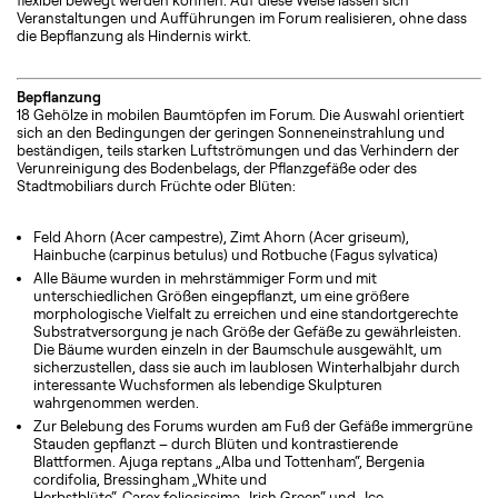
flexibel bewegt werden können. Auf diese Weise lassen sich
Veranstaltungen und Aufführungen im Forum realisieren, ohne dass
die Bepflanzung als Hindernis wirkt.
Bepflanzung
18 Gehölze in mobilen Baumtöpfen im Forum. Die Auswahl orientiert
sich an den Bedingungen der geringen Sonneneinstrahlung und
beständigen, teils starken Luftströmungen und das Verhindern der
Verunreinigung des Bodenbelags, der Pflanzgefäße oder des
Stadtmobiliars durch Früchte oder Blüten:
Feld Ahorn (Acer campestre), Zimt Ahorn (Acer griseum),
Hainbuche (carpinus betulus) und Rotbuche (Fagus sylvatica)
Alle Bäume wurden in mehrstämmiger Form und mit
unterschiedlichen Größen eingepflanzt, um eine größere
morphologische Vielfalt zu erreichen und eine standortgerechte
Substratversorgung je nach Größe der Gefäße zu gewährleisten.
Die Bäume wurden einzeln in der Baumschule ausgewählt, um
sicherzustellen, dass sie auch im laublosen Winterhalbjahr durch
interessante Wuchsformen als lebendige Skulpturen
wahrgenommen werden.
Zur Belebung des Forums wurden am Fuß der Gefäße immergrüne
Stauden gepflanzt – durch Blüten und kontrastierende
Blattformen. Ajuga reptans „Alba und Tottenham“, Bergenia
cordifolia, Bressingham „White und
Herbstblüte“, Carex foliosissima „Irish Green“ und „Ice